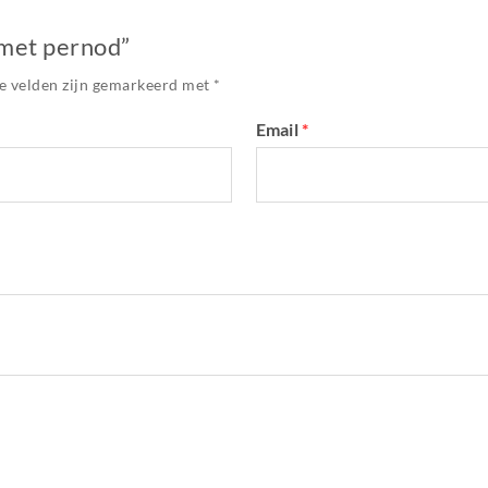
 met pernod”
e velden zijn gemarkeerd met
*
Email
*