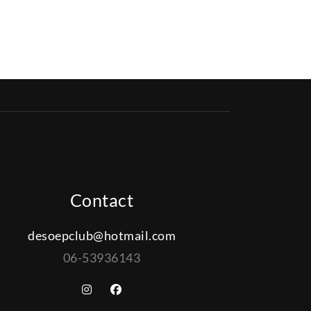
Contact
desoepclub@hotmail.com
06-53936143