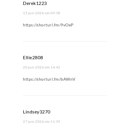
Derek1223
15 juni 2026 om 09:58
https://shorturl.fm/9vOeP
Ellie2808
20 juni 2026 om 14:42
https://shorturl.fm/bAWnV
Lindsey3270
27 juni 2026 om 11:59