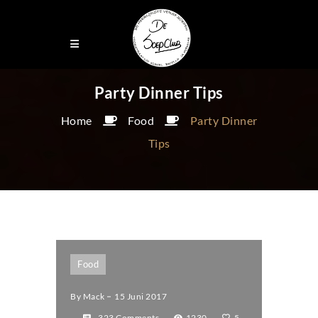
Party Dinner Tips
Home
Food
Party Dinner
Tips
Food
By
Mack
15 Juni 2017
323 Comments
1230
5