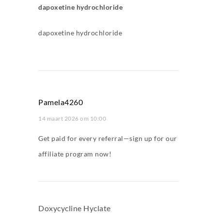
dapoxetine hydrochloride
dapoxetine hydrochloride
Pamela4260
14 maart 2026 om 10:00
Get paid for every referral—sign up for our
affiliate program now!
Doxycycline Hyclate