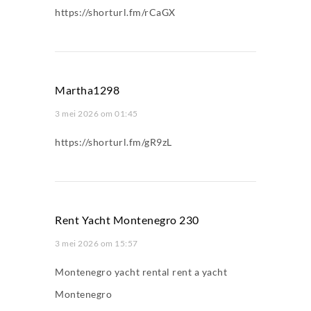
https://shorturl.fm/rCaGX
Martha1298
3 mei 2026 om 01:45
https://shorturl.fm/gR9zL
Rent Yacht Montenegro 230
3 mei 2026 om 15:57
Montenegro yacht rental
rent a yacht
Montenegro