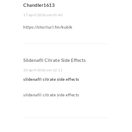
Chandler1613
17 april 2026 om 01:40
https://shorturl.fm/kublk
Sildenafil Citrate Side Effects
20 april 2026 om 12:11
sildenafil citrate side effects
sildenafil citrate side effects