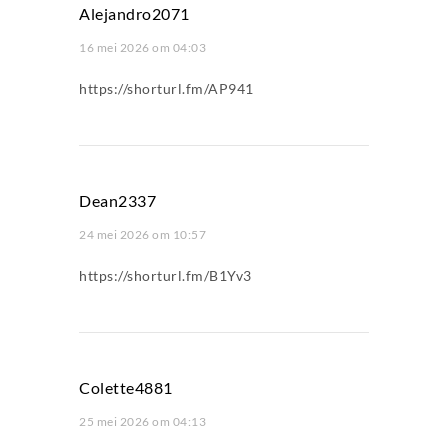
Alejandro2071
16 mei 2026 om 04:03
https://shorturl.fm/AP941
Dean2337
24 mei 2026 om 10:57
https://shorturl.fm/B1Yv3
Colette4881
25 mei 2026 om 04:13