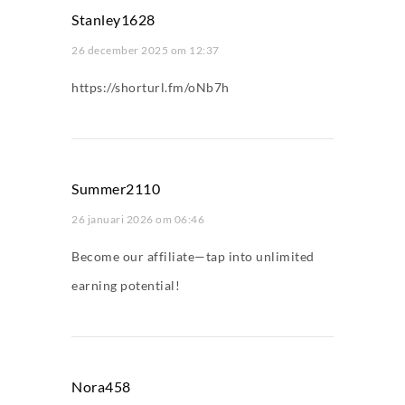
Stanley1628
26 december 2025 om 12:37
https://shorturl.fm/oNb7h
Summer2110
26 januari 2026 om 06:46
Become our affiliate—tap into unlimited
earning potential!
Nora458