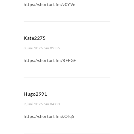
https://shorturl.fm/v0YVe
Kate2275
8 juni 2026 om 05:35
https://shorturl.fm/RFFGF
Hugo2991
9 juni 2026 om 04:08
https://shorturl.fm/sOfq5