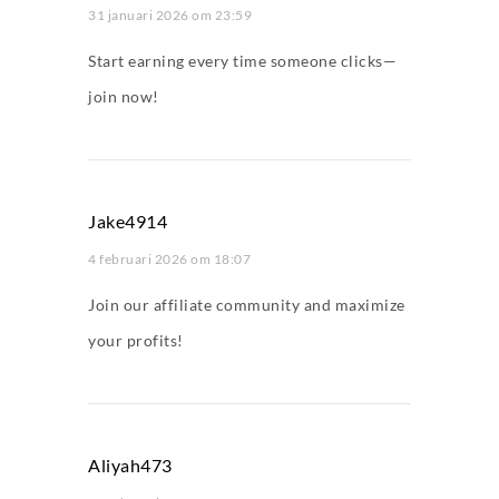
31 januari 2026 om 23:59
Start earning every time someone clicks—
join now!
Jake4914
4 februari 2026 om 18:07
Join our affiliate community and maximize
your profits!
Aliyah473